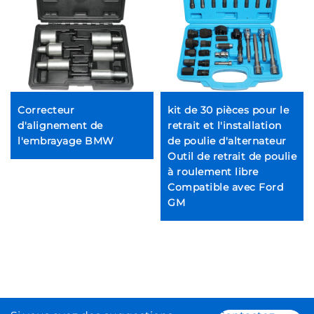
Correcteur
kit de 30 pièces pour le
d'alignement de
retrait et l'installation
l'embrayage BMW
de poulie d'alternateur
Outil de retrait de poulie
à roulement libre
Compatible avec Ford
GM