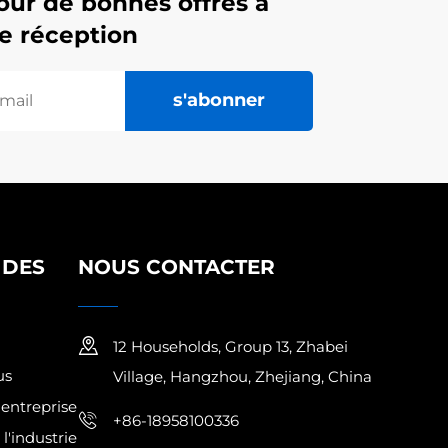
our de bonnes offres à
de réception
s'abonner
IDES
NOUS CONTACTER
12 Households, Group 13, Zhabei
us
Village, Hangzhou, Zhejiang, China
l'entreprise
+86-18958100336
l'industrie