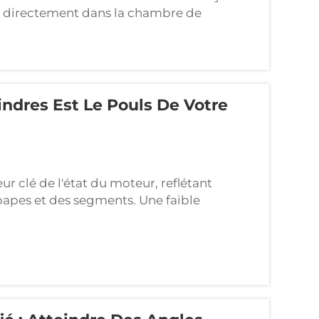
ant directement dans la chambre de
ssance. Cependant, contrairement à
D ne lavent pas le carburant...
ndres Est Le Pouls De Votre
ur clé de l'état du moteur, reflétant
upapes et des segments. Une faible
nce, des ratés et même une panne moteur.
[2] fournissent...