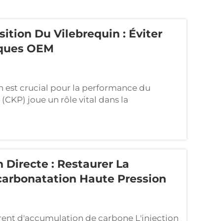
ion Du Vilebrequin : Éviter
iques OEM
n est crucial pour la performance du
(CKP) joue un rôle vital dans la
 vilebrequin, fournissant des données
Si ce sen...
 Directe : Restaurer La
carbonatation Haute Pression
frent d'accumulation de carbone L'injection