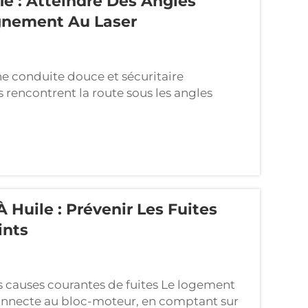
é : Atteindre Des Angles
ignement Au Laser
ne conduite douce et sécuritaire
 rencontrent la route sous les angles
 énergétique et la durée de vie des pneus.
ale, une mauvaise tenue de route et même
 Huile : Prévenir Les Fuites
ints
es causes courantes de fuites Le logement
se connecte au bloc-moteur, en comptant sur