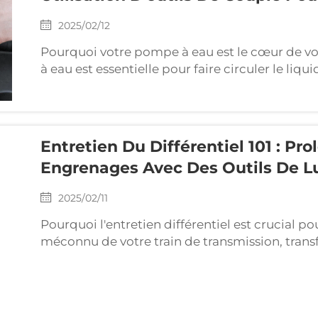
2025/02/12
Pourquoi votre pompe à eau est le cœur de v
à eau est essentielle pour faire circuler le li
empêchant les surchauffes et les dommages c
entraîner des casse-moteurs ou des joints de cu
Entretien Du Différentiel 101 : Pr
Engrenages Avec Des Outils De Lu
2025/02/11
Pourquoi l'entretien différentiel est crucial pou
méconnu de votre train de transmission, transf
permettant de tourner à des vitesses différent
l'usure des engrenages, et plus encore...