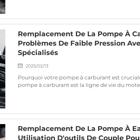
des joints et des joints toriques pour maintenir
vibrations et l'exposition aux produits chimiqu
Remplacement De La Pompe À Car
Problèmes De Faible Pression Ave
Spécialisés
2025/02/13
Pourquoi votre pompe à carburant est crucia
pompe à carburant est la ligne de vie du mote
carburant sous pression depuis le réservoir ju
peut priver votre moteur de carburant, provoq
Remplacement De La Pompe À Eau
Utilisation D'outils De Couple Pou