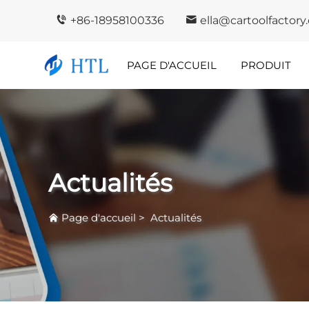
+86-18958100336
ella@cartoolfactor
PAGE D'ACCUEIL
PRODUIT
Points Forts De
Pe
L'entreprise
De 
Actualités
Page d'accueil
>
Actualités