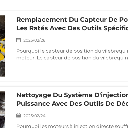
Remplacement Du Capteur De Posit
Les Ratés Avec Des Outils Spécif
2025/02/26
Pourquoi le capteur de position du vilebrequi
moteur. Le capteur de position du vilebrequin 
surveillance de la vitesse et de la position du
essentielles à l'unité de contrôle moteur (ECU). 
Nettoyage Du Système D'injection
Puissance Avec Des Outils De Dé
2025/02/24
Pourquoi les moteurs à injection directe souf