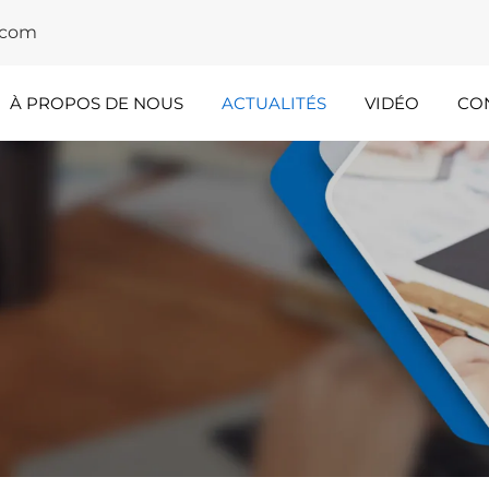
y.com
À PROPOS DE NOUS
ACTUALITÉS
VIDÉO
CO
rspectives
Mise En Avant
L'industrie
De L'équipe