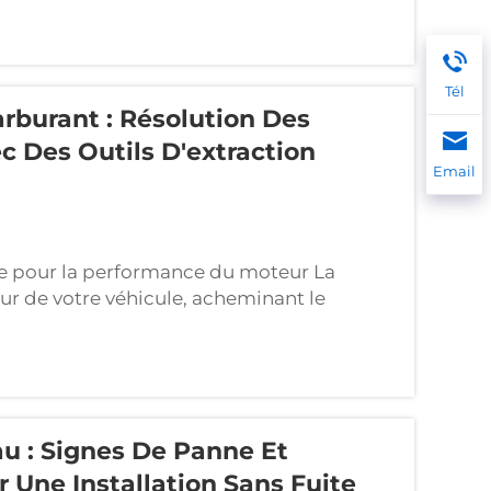
 la pression. Avec le temps, la chaleur, les
es détériorent...
Tél
burant : Résolution Des
c Des Outils D'extraction
Email
le pour la performance du moteur La
ur de votre véhicule, acheminant le
squ'aux injecteurs. Une pompe défaillante
uant une mauvaise accélération, s...
 : Signes De Panne Et
r Une Installation Sans Fuite