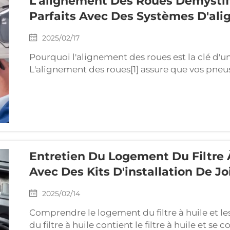
L'alignement Des Roues Démystifi
Parfaits Avec Des Systèmes D'al
2025/02/17
Pourquoi l'alignement des roues est la clé d'u
L'alignement des roues[1] assure que vos pneus
optimaux, maximisant l'adhérence, l'efficacité
Des roues mal alignées causent un usure inég
des risques pour la sécurité...
Entretien Du Logement Du Filtre À
Avec Des Kits D'installation De Jo
2025/02/14
Comprendre le logement du filtre à huile et l
du filtre à huile contient le filtre à huile et 