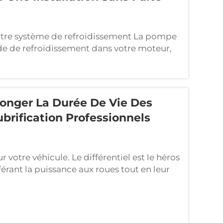
otre système de refroidissement La pompe
quide de refroidissement dans votre moteur,
oûteux. Une pompe défaillante peut
lasse percés. Ce guide traite...
olonger La Durée De Vie Des
brification Professionnels
r votre véhicule. Le différentiel est le héros
érant la puissance aux roues tout en leur
es. Négliger son entretien peut entraîner