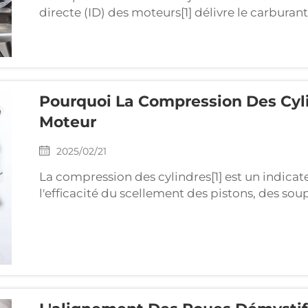
directe (ID) des moteurs[1] délivre le carbur
combustion, améliorant l'efficacité et la pui
l'injection portée traditionnelle, les systèmes I
Pourquoi La Compression Des Cyli
Moteur
2025/02/21
La compression des cylindres[1] est un indicate
l'efficacité du scellement des pistons, des so
compression entraîne une mauvaise performa
Les outils professionnels de détection de fuites