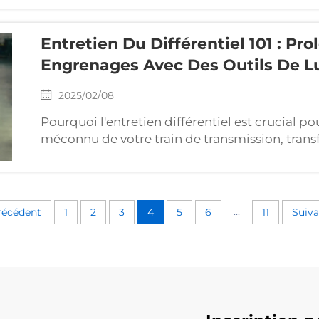
Entretien Du Différentiel 101 : Pr
Engrenages Avec Des Outils De Lu
2025/02/08
Pourquoi l'entretien différentiel est crucial pou
méconnu de votre train de transmission, transf
permettant de tourner à des vitesses différent
l'usure des engrenages, et plus encore...
...
récédent
1
2
3
4
5
6
11
Suiva