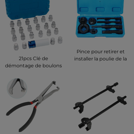
pare-brise
Pince pour retirer et
21pcs Clé de
installer la poulie de la
démontage de boulons
pompe de direction
verrouillés de roue
assistée Compatible
universels Ensemble de
avec Ford GM
clés de boulons
verrouillés de roue pour
BMW