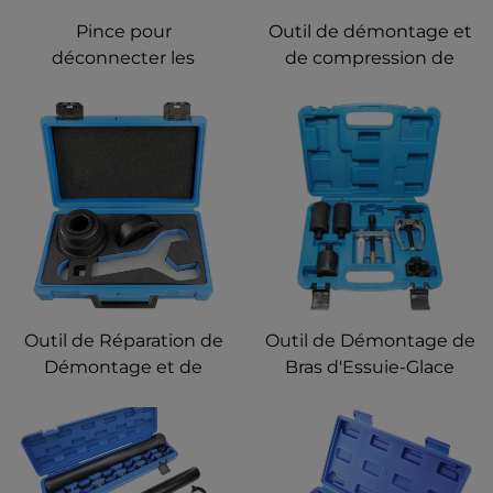
Pince pour
Outil de démontage et
déconnecter les
de compression de
connecteurs
ressort de strut
électriques de ligne de
automobile
carburant automobile
Amortisseurs
Déconnexion rapide
Outil de retrait de
bougies d'allumage
électrique automobile
Outil de Réparation de
Outil de Démontage de
Démontage et de
Bras d'Essuie-Glace
Montage des
pour Volkswagen Audi
Roulements des
Ford Mercedes-Benz
Pignons de Différentiel
BMW Honda Démonte-
Arrière pour Land Rover
Bras d'Essuie-Glace