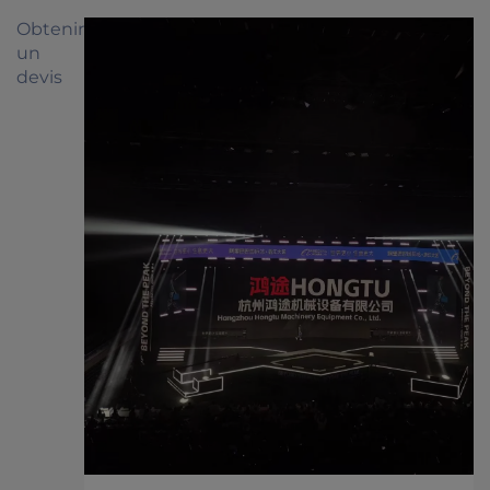
Obtenir
un
devis