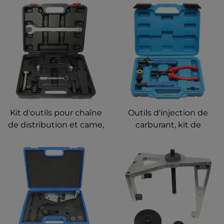
Kit d'outils pour chaîne
Outils d'injection de
de distribution et came,
carburant, kit de
démonteur/installateur
réparation pour
d'injecteurs de
installation et retrait de
carburant pour
joints spi pour BMW
Mercedes Benz CLK SLK
N55 N63 S55 S63 B38
CLC C200 C180 E200
B48
E260 SLK 200