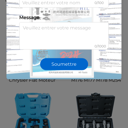
0/100
pour Mazda Ford Focus
l'assemblage de rail
Arrière Mk1 Kit d'Outils
d'injecteur de carburant
Message
de Retrait de Bushing
avec joints et outil
d'injection directe 6706
pour Cadillac Saturn
Pontiac et Chevrolet
0/1000
Soumettre
pour Jeep Wrangler
Pour Mercedes M139
Chrysler Fiat Moteur
M176 M177 M178 M254
2.0T 59123112
M260 M264 M270 M274
2044500140 Outil de
M276 M278 Outil de
démontage et de retrait
Démontage/Montage
du rail d'injecteur de
des Jointures de Rail
carburant
d'Injecteurs de
Carburant