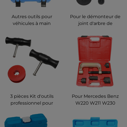
Autres outils pour
Pour le démonteur de
véhicules à main
joint d'arbre de
Pompe à vide à huile
soupape VW Audi 3364
Outil de démontage et
d'installation du joint de
couverture pour
moteurs BMW kit de
réparation de voiture
3 pièces Kit d'outils
Pour Mercedes Benz
professionnel pour
W220 W211 W230
voiture pour le
Presse de rotule Kit
démontage du pare-
d'installation et de
brise Fil de découpe du
démontage Étau C