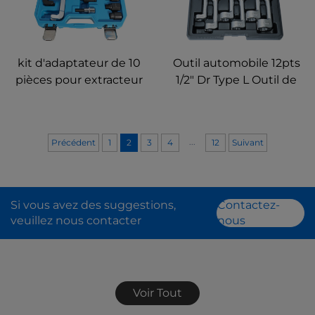
kit d'adaptateur de 10
Outil automobile 12pts
pièces pour extracteur
1/2" Dr Type L Outil de
de buse d'injection
démontage de ligne
diesel M14 - M27
d'injection diesel à
embase en T Ensemble
...
Précédent
1
2
3
4
12
Suivant
de clé à douille
Si vous avez des suggestions,
Contactez-
veuillez nous contacter
nous
Voir Tout