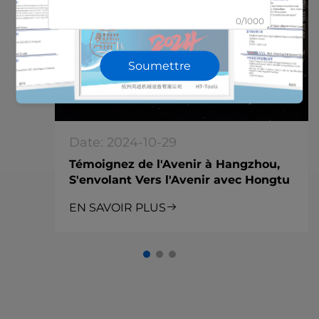
0/1000
Soumettre
Date: 2024-10-29
Témoignez de l'Avenir à Hangzhou,
S'envolant Vers l'Avenir avec Hongtu
EN SAVOIR PLUS