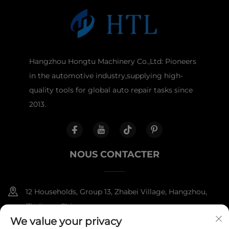
Hangzhou Hongtu Machinery Co.,Ltd: Pioneers
in the automotive industry,supplying high-
quality tools for global auto repair tasks since
2013.
NOUS CONTACTER
12 Households, Group 13, Zhabei Village, Hangzhou,
Zhejiang, China
We value your privacy
+86-18958100336