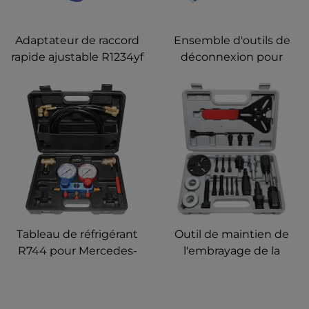
Adaptateur de raccord
Ensemble d'outils de
rapide ajustable R1234yf
déconnexion pour
pour compresseur de
conduites de
climatisation
climatisation et de
automobile
carburant, outils de
maintenance
automobile
Tableau de réfrigérant
Outil de maintien de
R744 pour Mercedes-
l'embrayage de la
Benz Maybach
climatisation Kit de
démontage et de
montage de