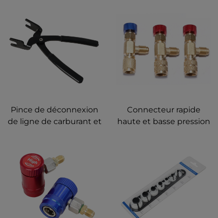
Pince de déconnexion
Connecteur rapide
de ligne de carburant et
haute et basse pression
d'alimentation 37300
pour climatisation avec
Outil de démontage de
fluorure
connecteur de ligne de
carburant pour
remplacer les filtres à
carburant Outil de
déconnexion rapide