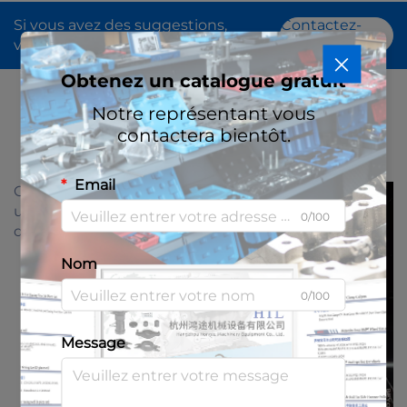
l'embrayage du
Si vous avez des suggestions,
Contactez-
compresseur de
veuillez nous contacter
nous
climatisation
Obtenez un catalogue gratuit
Notre représentant vous
contactera bientôt.
Voir Tout
Email
Obtenir
un
0/100
devis
Nom
0/100
Message